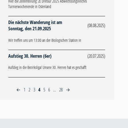
Hier die Zeiteinteilung: ZE Dressur 2025 Abwechslungsreiches
Turnierwochenende in Ostenland
Die nächste Wanderung ist am
(08.08.2025)
Sonntag, den 21.09.2025
Wir treffen uns um 13:00 an der Biologischen Station in
Aufstieg 30. Herren (6er)
(20.07.2025)
Aufstieg in die Bezirksliga! Unsere 30. Herren hat es geschafft
1
2
3
4
5
6
…
28
←
→