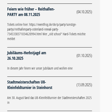
Feiern wie früher – Reithallen-
(04.10.2025)
PARTY am 08.11.2025
Tickets online hier: https://eventfrog.de/de/p/party/sonstige-
partys/reithallenparty-ostenland-revival-party-
7345338371034620994.html Wer „old school“ Hard-Tickets möchte
meldet
Jubiläums-Herbstjagd am
(01.10.2025)
26.10.2025
In diesem Jahr feiern wir unser Jubiläum und wollen eine
Stadtmeisterschaften U8-
(13.09.2025)
Kleinfeldturnier in Steinhorst
Am 30. August fand das U8-Kleinfeldturnier der Stadtmeisterschaften 2025
in