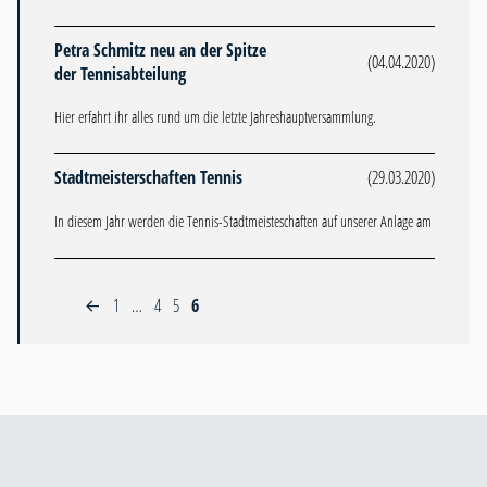
Petra Schmitz neu an der Spitze
(04.04.2020)
der Tennisabteilung
Hier erfahrt ihr alles rund um die letzte Jahreshauptversammlung.
Stadtmeisterschaften Tennis
(29.03.2020)
In diesem Jahr werden die Tennis-Stadtmeisteschaften auf unserer Anlage am
1
…
4
5
6
←