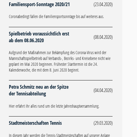
Familiensport-Sonntage 2020/21
(23.04.2020)
Coronabedingt fallen die Familiensportsonntage bis auf weiteres aus.
Spielbetrieb voraussichtlich erst
(08.04.2020)
ab dem 08.06.2020
Aufgrund der Maßnahmen zur Bekämpfung des Corona-Virus wird der
Mannschaftsspielbetrieb auf Verbands-, Bezirks- und Kreisebene nicht wie
geplant im Mai 2020 beginnen. Frühester Starttermin ist die 24.
Kalenderwoche, die mit dem 8. Juni 2020 beginnt.
Petra Schmitz neu an der Spitze
(04.04.2020)
der Tennisabteilung
Hier erfahrt ihr alles rund um die letzte Jahreshauptversammlung.
Stadtmeisterschaften Tennis
(29.03.2020)
In diesem Jahr werden die Tennis-Stadtmeisteschaften auf unserer Anlage