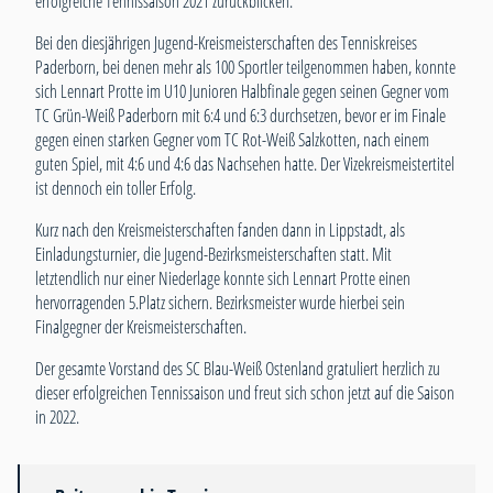
erfolgreiche Tennissaison 2021 zurückblicken.
Bei den diesjährigen Jugend-Kreismeisterschaften des Tenniskreises
Paderborn, bei denen mehr als 100 Sportler teilgenommen haben, konnte
sich Lennart Protte im U10 Junioren Halbfinale gegen seinen Gegner vom
TC Grün-Weiß Paderborn mit 6:4 und 6:3 durchsetzen, bevor er im Finale
gegen einen starken Gegner vom TC Rot-Weiß Salzkotten, nach einem
guten Spiel, mit 4:6 und 4:6 das Nachsehen hatte. Der Vizekreismeistertitel
ist dennoch ein toller Erfolg.
Kurz nach den Kreismeisterschaften fanden dann in Lippstadt, als
Einladungsturnier, die Jugend-Bezirksmeisterschaften statt. Mit
letztendlich nur einer Niederlage konnte sich Lennart Protte einen
hervorragenden 5.Platz sichern. Bezirksmeister wurde hierbei sein
Finalgegner der Kreismeisterschaften.
Der gesamte Vorstand des SC Blau-Weiß Ostenland gratuliert herzlich zu
dieser erfolgreichen Tennissaison und freut sich schon jetzt auf die Saison
in 2022.