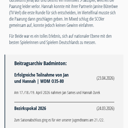
GutsMuths Jena) auf und bestritt ein intensives 3-Satzspiel, welches die
Paarung leider verlor. Hannah konnte mit ihrer Partnerin Janine Büteröwe
(TV Verl) die erste Runde für sich entscheiden, im Viertelfinal musste sich
die Paarung dann geschlagen geben. Im Mixed schlug die SCOler
gemeinsam auf, konnte jedoch keinen Gewinn einfahren.
Für Beide war es ein tolles Erlebnis, sich auf nationaler Ebene mit den
besten Spielerinnen und Spielern Deutschlands zu messen.
Beitragsarchiv Badminton:
Erfolgreiche Teilnahme von Jan
(23.04.2026)
und Hannah | WDM O35-80
Am 17./18./19. April 2026 nahmen Jan Sames und Hannah Zurek
Bezirkspokal 2026
(24.03.2026)
Zum Saisonabschluss ging es für vier unserer Jugendteams am 21./22.