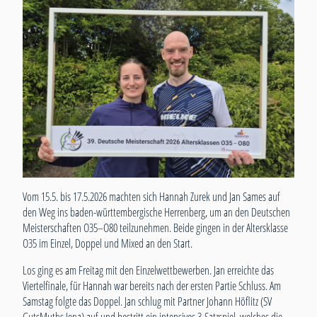
Vom 15.5. bis 17.5.2026 machten sich Hannah Zurek und Jan Sames auf
den Weg ins baden-württembergische Herrenberg, um an den Deutschen
Meisterschaften O35–O80 teilzunehmen. Beide gingen in der Altersklasse
O35 im Einzel, Doppel und Mixed an den Start.
Los ging es am Freitag mit den Einzelwettbewerben. Jan erreichte das
Viertelfinale, für Hannah war bereits nach der ersten Partie Schluss. Am
Samstag folgte das Doppel. Jan schlug mit Partner Johann Höflitz (SV