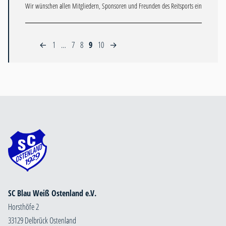
Wir wünschen allen Mitgliedern, Sponsoren und Freunden des Reitsports ein
1
…
7
8
9
10
←
→
SC Blau Weiß Ostenland e.V.
Horsthöfe 2
33129 Delbrück Ostenland