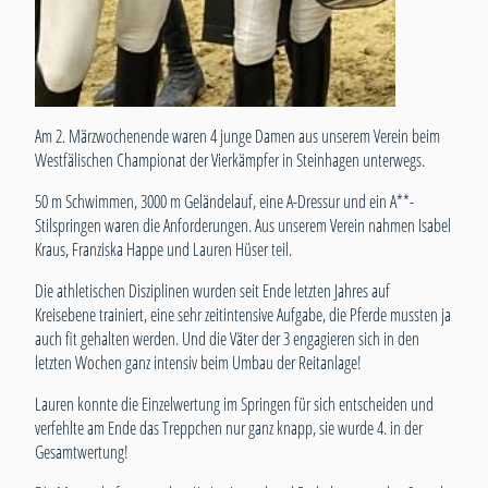
Am 2. Märzwochenende waren 4 junge Damen aus unserem Verein beim
Westfälischen Championat der Vierkämpfer in Steinhagen unterwegs.
50 m Schwimmen, 3000 m Geländelauf, eine A-Dressur und ein A**-
Stilspringen waren die Anforderungen. Aus unserem Verein nahmen Isabel
Kraus, Franziska Happe und Lauren Hüser teil.
Die athletischen Disziplinen wurden seit Ende letzten Jahres auf
Kreisebene trainiert, eine sehr zeitintensive Aufgabe, die Pferde mussten ja
auch fit gehalten werden. Und die Väter der 3 engagieren sich in den
letzten Wochen ganz intensiv beim Umbau der Reitanlage!
Lauren konnte die Einzelwertung im Springen für sich entscheiden und
verfehlte am Ende das Treppchen nur ganz knapp, sie wurde 4. in der
Gesamtwertung!