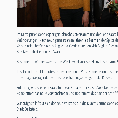
Im Mittelpunkt der diesjährigen Jahreshauptversammlung der Tennisabteil
Veränderungen. Nach neun gemeinsamen Jahren als Team an der Spitze der A
Vorsitzender Ihre Vorstandstätigkeit. Außerdem stellten sich Brigitte Dresm
Beisitzerin nicht erneut zur Wahl.
Besonders erwähnenswert ist die Wiederwahl von Karl-Heinz Rasche zum 2. 
In seinem Rückblick freute sich der scheidende Vorsitzende besonders über
hervorragende Jugendarbeit und rege Trainingsbeteiligung der Kinder.
Zukünftig wird die Tennisabteilung von Petra Schmitz als 1. Vorsitzende gele
komplettiert das neue Vorstandsteam und übernimmt das Amt der Schriftfü
Gut aufgestellt freut sich der neue Vorstand auf die Durchführung der die
Stadt Delbrück.