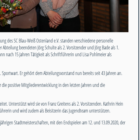
ung des SC Blau-Weiß Ostenland e.V. standen verschiedene personelle
bteilung beendeten Jörg Schulte als 2. Vorsitzender und Jörg Bade als 1.
ann nach 15 Jahren Tätigkeit als Schriftführerin und Lisa Pohlmeier als
Sportwart. Er gehört dem Abteilungsvorstand nun bereits seit 43 Jahren an.
 die positive Mitgliederentwicklung in den letzten Jahren und die
itet. Unterstützt wird sie von Franz Greitens als 2. Vorsitzenden. Kathrin Hein
hrerin und wird zudem als Beisitzerin das Jugendteam unterstützen.
sjährigen Stadtmeisterschaften, mit den Endspielen am 12. und 13.09.2020, der