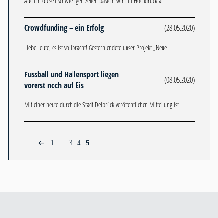
Auch in diesen schwierigen Zeiten basteln wir mit Hochdruck an
Crowdfunding – ein Erfolg
(28.05.2020)
Liebe Leute, es ist vollbracht! Gestern endete unser Projekt „Neue
Fussball und Hallensport liegen
(08.05.2020)
vorerst noch auf Eis
Mit einer heute durch die Stadt Delbrück veröffentlichen Mitteilung ist
1
…
3
4
5
←