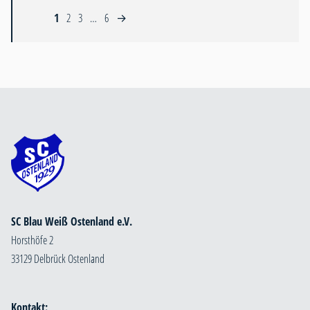
1
2
3
…
6
→
SC Blau Weiß Ostenland e.V.
Horsthöfe 2
33129 Delbrück Ostenland
Kontakt: