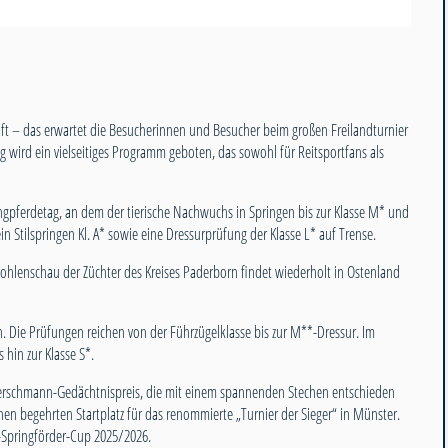
t – das erwartet die Besucherinnen und Besucher beim großen Freilandturnier
 wird ein vielseitiges Programm geboten, das sowohl für Reitsportfans als
ngpferdetag, an dem der tierische Nachwuchs in Springen bis zur Klasse M* und
n Stilspringen Kl. A* sowie eine Dressurprüfung der Klasse L* auf Trense.
Fohlenschau der Züchter des Kreises Paderborn findet wiederholt in Ostenland
 Die Prüfungen reichen von der Führzügelklasse bis zur M**-Dressur. Im
hin zur Klasse S*.
-Merschmann-Gedächtnispreis, die mit einem spannenden Stechen entschieden
inen begehrten Startplatz für das renommierte „Turnier der Sieger“ in Münster.
-Springförder-Cup 2025/2026.