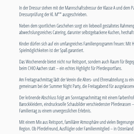
In der Dressur stehen mit der Mannschaftsdressur der Klasse A und dem P
Dressurprüfung der Kl. M** ausgeschrieben.
Neben dem sportlichen Geschehen sorgt ein liebevoll gestaltetes Rahmenp
abwechslungsreiches Catering, darunter selbstgebackene Kuchen, herzhaft
Kinder dürfen sich auf ein umfangreiches Familienprogramm freuen: Mit 
Spielmöglichkeiten ist der Spaß garantiert.
Das Wochenende bietet nicht nur Reitsport, sondern auch Raum für Bege
beim CHIO Aachen statt – ein echtes Highlight für Pferdesportfans.
Am Freitagnachmittag lädt der Verein die Alters- und Ehrenabteilung zu ei
gemeinsam bei der Summer Night Party, die Freitagabend für ausgelassen
Der krönende Abschluss folgt am Sonntagnachmittag mit einem farbenfroh
Barockkleidern, eindrucksvolle Schaubilder verschiedenster Pferderass
Familientag zu einem unvergesslichen Erlebnis.
Mit einem Mix aus Reitsport, familiärer Atmosphäre und vielen Begenunge
Region. Ob Pferdefreund, Ausflügler oder Familienmitglied – in Ostenland