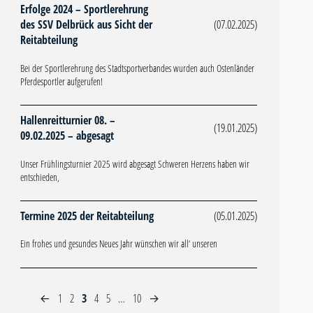
Erfolge 2024 – Sportlerehrung
des SSV Delbrück aus Sicht der
(07.02.2025)
Reitabteilung
Bei der Sportlerehrung des Stadtsportverbandes wurden auch Ostenländer
Pferdesportler aufgerufen!
Hallenreitturnier 08. –
(19.01.2025)
09.02.2025 – abgesagt
Unser Frühlingsturnier 2025 wird abgesagt Schweren Herzens haben wir
entschieden,
Termine 2025 der Reitabteilung
(05.01.2025)
Ein frohes und gesundes Neues Jahr wünschen wir all‘ unseren
1
2
3
4
5
…
10
←
→