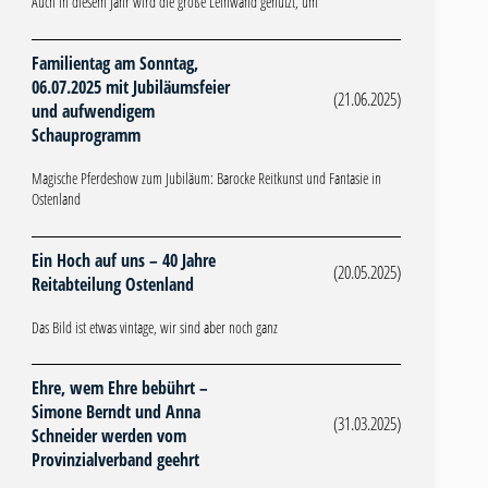
Auch in diesem Jahr wird die große Leinwand genutzt, um
Familientag am Sonntag,
06.07.2025 mit Jubiläumsfeier
(21.06.2025)
und aufwendigem
Schauprogramm
Magische Pferdeshow zum Jubiläum: Barocke Reitkunst und Fantasie in
Ostenland
Ein Hoch auf uns – 40 Jahre
(20.05.2025)
Reitabteilung Ostenland
Das Bild ist etwas vintage, wir sind aber noch ganz
Ehre, wem Ehre bebührt –
Simone Berndt und Anna
(31.03.2025)
Schneider werden vom
Provinzialverband geehrt