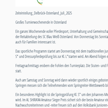
Zeiteinteilung_Delbrück-Ostenland_Juli_2025
Großes Turnierwochenende in Ostenland
Ein ganzes Wochenende voller Pferdesport, Unterhaltung und Gemeinschaf
der Reitabteilung des SC Blau Weiß Ostenland. Von Donnerstag bis Sonntag
auch für Familien interessant ist.
Das sportliche Programm startet am Donnerstag mit dem traditionellen Ju
S* und Dressurpferdeprüfung bis zur Kl. L*starten wird. Am Abend folgen ei
Freitagnachmittags erobern die Fohlen den Turnierplatz. Die Stuten- und 
statt.
Auch am Samstag und Sonntag wird dann wieder sportlich einiges geboten.
Springen messen sich die Teilnehmenden vom Springreiter-Wettbewerb bis 
Ein besonderes Highlight ist die Springprüfung Kl. S* um den Johannes
wird. Im AL SHIRA’AA Amateur Sieger Preis sichert sich der beste Amateur e
Nachwuchsreiterinnen und -reiter freuen sich auf den Volksbank Junioren