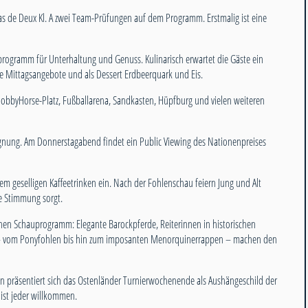
as de Deux Kl. A zwei Team-Prüfungen auf dem Programm. Erstmalig ist eine
rogramm für Unterhaltung und Genuss. Kulinarisch erwartet die Gäste ein
e Mittagsangebote und als Dessert Erdbeerquark und Eis.
HobbyHorse-Platz, Fußballarena, Sandkasten, Hüpfburg und vielen weiteren
gnung. Am Donnerstagabend findet ein Public Viewing des Nationenpreises
nem geselligen Kaffeetrinken ein. Nach der Fohlenschau feiern Jung und Alt
e Stimmung sorgt.
en Schauprogramm: Elegante Barockpferde, Reiterinnen in historischen
en – vom Ponyfohlen bis hin zum imposanten Menorquinerrappen – machen den
n präsentiert sich das Ostenländer Turnierwochenende als Aushängeschild der
 ist jeder willkommen.