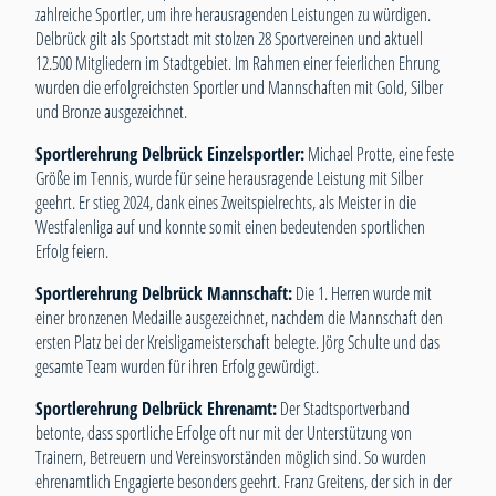
zahlreiche Sportler, um ihre herausragenden Leistungen zu würdigen.
Delbrück gilt als Sportstadt mit stolzen 28 Sportvereinen und aktuell
12.500 Mitgliedern im Stadtgebiet. Im Rahmen einer feierlichen Ehrung
wurden die erfolgreichsten Sportler und Mannschaften mit Gold, Silber
und Bronze ausgezeichnet.
Sportlerehrung Delbrück Einzelsportler:
Michael Protte, eine feste
Größe im Tennis, wurde für seine herausragende Leistung mit Silber
geehrt. Er stieg 2024, dank eines Zweitspielrechts, als Meister in die
Westfalenliga auf und konnte somit einen bedeutenden sportlichen
Erfolg feiern.
Sportlerehrung Delbrück Mannschaft:
Die 1. Herren wurde mit
einer bronzenen Medaille ausgezeichnet, nachdem die Mannschaft den
ersten Platz bei der Kreisligameisterschaft belegte. Jörg Schulte und das
gesamte Team wurden für ihren Erfolg gewürdigt.
Sportlerehrung Delbrück
Ehrenamt:
Der Stadtsportverband
betonte, dass sportliche Erfolge oft nur mit der Unterstützung von
Trainern, Betreuern und Vereinsvorständen möglich sind. So wurden
ehrenamtlich Engagierte besonders geehrt. Franz Greitens, der sich in der