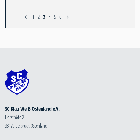
1
2
3
4
5
6
←
→
SC Blau Weiß Ostenland e.V.
Horsthöfe 2
33129 Delbrück Ostenland