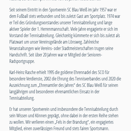
Seit seinem Eintritt in den Sportverein SC Blau Weiß im Jahr 1957 war er
dem Fußball stets verbunden und bis zuletzt Gast am Sportplatz. 1974 war
er Teil des Gründungsvorstandes unserer Tennisabteilung und lange
aktiver Spieler der 1. Herrenmannschaft. Viele Jahre engagierte er sich im
Vorstand der Tennisabteilung. Gleichzeitig kümmerte er sich bis zuletzt als
Platzwart um unser Vereinsgelände am Lönsweg. Zahlreiche
Veranstaltungen wie Vereins- oder Stadtmeisterschaften trugen seine
Handschrift. Seit über 20 Jahren war er Mitglied der Senioren-
Radsportgruppe.
Karl-Heinz Rasche erhielt 1995 die goldene Ehrennadel des SCO für
besondere Verdienste, 2002 die Ehrung des Tennisverbandes und 2020 die
Auszeichnung zum „Ehrenamtler des Jahres“ des SC Blau Weiß für seinen
langjährigen und besonderen ehrenamtlichen Einsatz in der
Tennisabteilung.
Er hat unseren Sportverein und insbesondere die Tennisabteilung durch
sein Wissen und Können geprägt, ohne dabei in der ersten Reihe stehen
zu wollen. Wir verlieren einen „Fels in der Brandung“, ein engagiertes
Mitglied, einen zuverlässigen Freund und stets fairen Sportsmann.