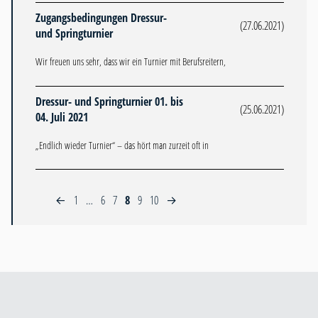
Zugangsbedingungen Dressur-
(27.06.2021)
und Springturnier
Wir freuen uns sehr, dass wir ein Turnier mit Berufsreitern,
Dressur- und Springturnier 01. bis
(25.06.2021)
04. Juli 2021
„Endlich wieder Turnier“ – das hört man zurzeit oft in
1
…
6
7
8
9
10
←
→