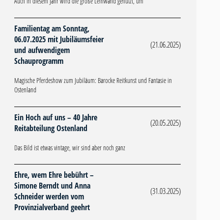
Auch in diesem Jahr wird die große Leinwand genutzt, um
Familientag am Sonntag,
06.07.2025 mit Jubiläumsfeier
(21.06.2025)
und aufwendigem
Schauprogramm
Magische Pferdeshow zum Jubiläum: Barocke Reitkunst und Fantasie in
Ostenland
Ein Hoch auf uns – 40 Jahre
(20.05.2025)
Reitabteilung Ostenland
Das Bild ist etwas vintage, wir sind aber noch ganz
Ehre, wem Ehre bebührt –
Simone Berndt und Anna
(31.03.2025)
Schneider werden vom
Provinzialverband geehrt