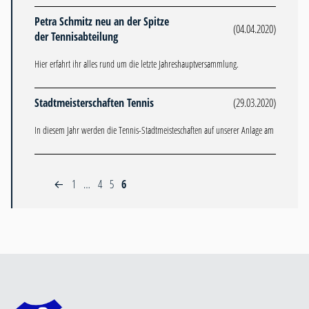
Petra Schmitz neu an der Spitze
(04.04.2020)
der Tennisabteilung
Hier erfahrt ihr alles rund um die letzte Jahreshauptversammlung.
Stadtmeisterschaften Tennis
(29.03.2020)
In diesem Jahr werden die Tennis-Stadtmeisteschaften auf unserer Anlage am
1
…
4
5
6
←