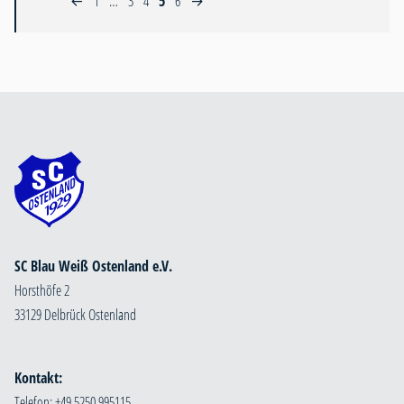
1
…
3
4
5
6
←
→
SC Blau Weiß Ostenland e.V.
Horsthöfe 2
33129 Delbrück Ostenland
Kontakt:
Telefon: +49 5250 995115