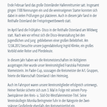
Ende Februar fand das große Ostenländer Hallenreitturnier satt. Insgesamt
gingen 1100 Nennungen ein und die vereinseigenen Starter konnten sich
dabei in vielen Prüfungen gut platzieren. Auch in diesem Jahr fand in der
Reithalle Ostenland der Freispringwettbewerb statt.
Im April fand die Frühjahrs- Disco in der Reithalle Ostenland am Wildweg
statt. Nach wie vor erfreut sich die Disco-Veranstaltung bei den
Jugendlichen und jung gebliebenen einer großen Beliebtheit. Am
12.04.2012 besuchte unsere Jugendabteilung Ingrid Klimke, ein großes
Vorbild vieler Reiter und Pferdeleute.
In diesem Jahr haben wir die Kreismeisterschaften im Voltigieren
ausgetragen.Hier wurde unser Vereinsmitglied Franziska Peitzmeier
Vizemeisterin. Im Pader-Cup, sozusagen die Kreismeister der A/L Gruppen,
feierte die Mannschaft Ostenland I den Heimsieg.
Auch im Fahrsport waren unsere Vereinsmitglieder erfolgreich unterwegs.
Heiner Neiske sicherte sich zum 3. Mal in Folge mit seinem Pony-
Zweispänner den Kreis- u. Süd-Ost-Westfalenmeister-Titel. Seine
Vereinskollegin Monika Beringmeier fuhr in der Kategorie der Zwei-
spänner Großpferde ebenfalls den Kreismeistertitel ein.