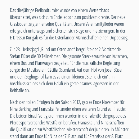
Das diesjährige Freilandturnier wurde von einem Wetterchaos
überschattet, was sich zum Ende jedoch zum positivem drehte. Der neue
Grasboden zeigte hier seine Qualitäten. Unsere Vereinsmitglieder waren
erfolgreich unterwegs und sicherten sich Siege und Platzierungen. In der
E-Dressur Kür gab es für die Ostenländer Mannschaften einen Doppelsieg.
Zur 28. Herbstjagd „Rund um Ostenland“ bergrüßte der 2. Vorsitzende
Stefan Büser die 30 Teilnehmer. Die gesamte Strecke wurde von Kutschen,
einem Bus und Planwagen begleitet. Für die musikalische Begleitung
sorgte der Musikverein Cäcilia Ostenland. Auf dem Hof von Josef Büser
und dem Seglingshof kam es zu einem kleinen „Stell dich ein“. Im
Anschluss schloss sich dem Halali ein gemeinsames Jagdessen in der
Reithalle an.
Nach den tollen Erfolgen in der Saison 2012, gab es Ende November für
Nina Berking und Franziska Peitzmeier einen weiteren Grund zur Freude:
Die beiden Einzel-Voltigiererinnen wurden in die Talentfördergruppe des
Pferdesportverbandes Westfalen berufen. Franziska und Nina schafften
die Qualifikation zur Westfälischen Meisterschaft der Junioren. In Münster
stand dann am Ende für Nina der 7. Platz und für Franziska der 8. Platz