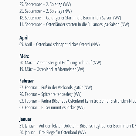
25. September –
2. Spieltag (WV)
25. September –
2. Spieltag (NW)
18. September –
Gelungener Start in die Badminton-Saison (WV)
11. September –
Ostenländer starten in die 3. Landesliga-Saison (NW)
April
09. April –
Ostenland schnappt dickes Osterei (NW)
März
20. März –
Vizemeister gibt Hoffnung nicht auf (NW)
19. März –
Ostenland ist Vizemeister (WV)
Februar
27. Februar –
Fuß in der Verbandsligatür (NW)
26. Februar –
Spitzenreiter besiegt (WV)
03. Februar –
Karina Büser aus Ostenland kann trotz einer Erstrunden-Nie
03. Februar –
Büser nimmt es locker (WV)
Januar
31. Januar –
Auf den letzten Drücker – Büser schlägt bei der Badminton-D
30. Januar –
Drei Siege für Ostenland (WV)