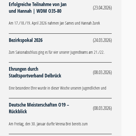
Erfolgreiche Teilnahme von Jan
(23.04.2026)
und Hannah | WDM O35-80
Am 17./18./19. April 2026 nahmen Jan Sames und Hannah Zurek
Bezirkspokal 2026
(24.03.2026)
Zum Saisonabschluss ging es für vier unserer Jugendteams am 21./22.
Ehrungen durch
(08.03.2026)
Stadtsportverband Delbrück
Eine besondere Ehre wurde in dieser Woche unseren Jugendlichen und
Deutsche Meisterschaften O19 –
(08.03.2026)
Rückblick
Am Freitag, den 30. Januar durfte Verena Brei bereits zum