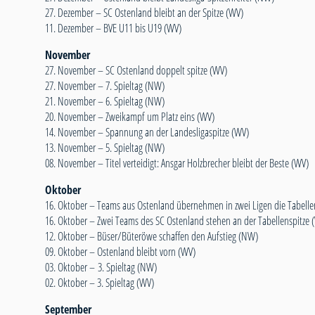
27. Dezember –
SC Ostenland bleibt an der Spitze (WV)
11. Dezember –
BVE U11 bis U19 (WV)
November
27. November –
SC Ostenland doppelt spitze (WV)
27. November –
7. Spieltag (NW)
21. November –
6. Spieltag (NW)
20. November –
Zweikampf um Platz eins (WV)
14. November –
Spannung an der Landesligaspitze (WV)
13. November –
5. Spieltag (NW)
08. November –
Titel verteidigt: Ansgar Holzbrecher bleibt der Beste (WV)
Oktober
16. Oktober –
Teams aus Ostenland übernehmen in zwei Ligen die Tabelle
16. Oktober –
Zwei Teams des SC Ostenland stehen an der Tabellenspitze 
12. Oktober –
Büser/Büteröwe schaffen den Aufstieg (NW)
09. Oktober –
Ostenland bleibt vorn (WV)
03. Oktober –
3. Spieltag (NW)
02. Oktober –
3. Spieltag (WV)
September