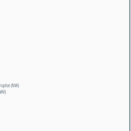
nspitze (NW)
(WV)