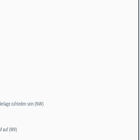
derlage zufrieden sein (NW)
M auf (WV)