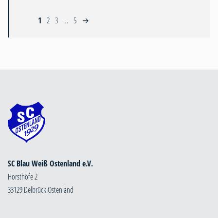
1
2
3
…
5
→
SC Blau Weiß Ostenland e.V.
Horsthöfe 2
33129 Delbrück Ostenland