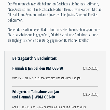
Des Weiteren schlagen die bekannten Gesichter auf: Andreas Hoffmann,
Nico Austerschmidt, Tim Fischbach, Norbert Hein, Ortwin Franzen, Michael
Filinski, Linus Symann und auch Jugendspieler Justus Goos soll Einsätze
bekommen.
Neben den Partien gegen Bad Driburg und Steinheim stehen spannende
Nachbarschaftsduelle gegen Verl, Friedrichsdorf und Paderborn an und
als Highlight sicherlich das Derby gegen den BC Phönix Hövelhof.
Beitragsarchiv Badminton:
Hannah & Jan bei den DM O35-80
(21.05.2026)
Vom 15.5. bis 17.5.2026 machten sich Hannah Zurek und Jan
Erfolgreiche Teilnahme von Jan
(23.04.2026)
und Hannah | WDM O35-80
Am 17./18./19. April 2026 nahmen Jan Sames und Hannah Zurek