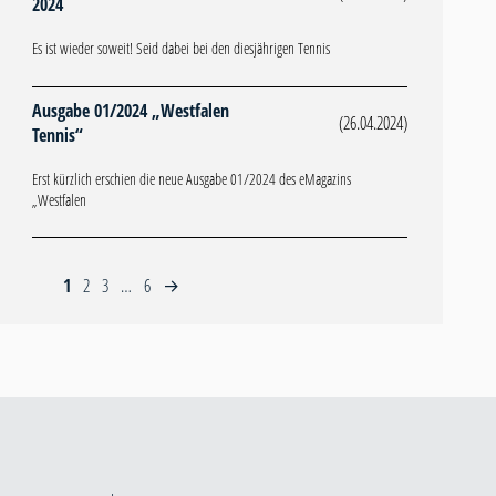
2024
Es ist wieder soweit! Seid dabei bei den diesjährigen Tennis
Ausgabe 01/2024 „Westfalen
(26.04.2024)
Tennis“
Erst kürzlich erschien die neue Ausgabe 01/2024 des eMagazins
„Westfalen
1
2
3
…
6
→