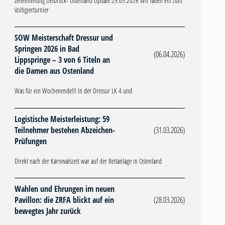
Zeiteinteilung Delbrück- Ostenland Update 29.05.2026 Wir laden ein zum
Voltigierturnier
SOW Meisterschaft Dressur und
Springen 2026 in Bad
(06.04.2026)
Lippspringe – 3 von 6 Titeln an
die Damen aus Ostenland
Was für ein Wochenende!!! In der Dressur LK 4 und
Logistische Meisterleistung: 59
Teilnehmer bestehen Abzeichen-
(31.03.2026)
Prüfungen
Direkt nach der Karnevalszeit war auf der Reitanlage in Ostenland
Wahlen und Ehrungen im neuen
Pavillon: die ZRFA blickt auf ein
(28.03.2026)
bewegtes Jahr zurück