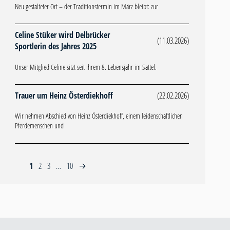
Neu gestalteter Ort – der Traditionstermin im März bleibt: zur
Celine Stüker wird Delbrücker
(11.03.2026)
Sportlerin des Jahres 2025
Unser Mitglied Celine sitzt seit ihrem 8. Lebensjahr im Sattel.
Trauer um Heinz Österdiekhoff
(22.02.2026)
Wir nehmen Abschied von Heinz Österdiekhoff, einem leidenschaftlichen
Pferdemenschen und
1
2
3
…
10
→