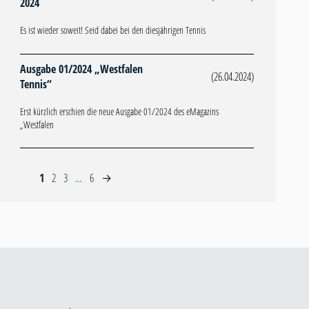
2024
Es ist wieder soweit! Seid dabei bei den diesjährigen Tennis
Ausgabe 01/2024 „Westfalen
(26.04.2024)
Tennis“
Erst kürzlich erschien die neue Ausgabe 01/2024 des eMagazins
„Westfalen
1
2
3
…
6
→