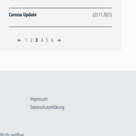
Corona Update
(23.11.2021)
1
2
3
4
5
6
←
→
Impressum
Datenschutzerklärung
00 Uhr geöffnet.