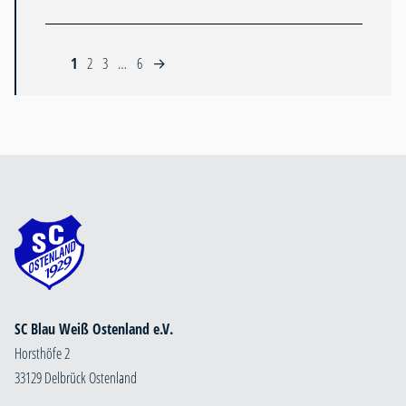
1
2
3
…
6
→
SC Blau Weiß Ostenland e.V.
Horsthöfe 2
33129 Delbrück Ostenland