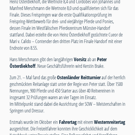
Heinz Österdiekhoff, die Wertnote 8,4 und Cordobes von Johannes und
Manfred Merschmann die Wertnote 8,0 und qualifizierten sich für das
Finale. Dieses Freispringen war die erste Qualifikationsprüfung im
Freispring-Wettbewerb für drei- und vierjährige Pferde und Ponies,
dessen Finale im Westfälischen Pferdezentrum Münster-Handorf
stattfand. Dabei erzielte die von Heinz Österdiekhoff gezüchtete Cueor de
Mari v. Calido – Contender den dritten Platz im Finale Handorf mit einer
Endnote von 8.55.
Hans Merschmann gibt den langjährigen
Vorsitz
ab an
Peter
Österdiekhoff
. Neue Geschäftsführerin wird Kerstin Brake.
Zum 21. – Mal fand das große
Ostenländer Reitturnier
auf der herrlich
geschmückten Reitanlage statt unter der Regie von Peter statt. Über 1500
Nennungen, 900 Pferde und 450 Starter aus über 40 Reitvereinen in
insgesamt 32 Prüfungen waren an vier Tagen im Einsatz.
Im Mittelpunkt stand dabei die Ausrichtung der SOW – Meisterschaften in
Springen und Dressur.
Erstmals wurde im Oktober ein
Fahrertag
mit einem
Westernreitertag
ausgerichtet. Die Freizeitfahrer konnten ihre Geschicklichkeit auf dem