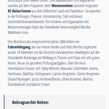
Kutschbock unter Beweis stellen. Eine Rallyeausfahrt und Kegelfahren
standen auf dem Programm. Beim
Westernreiten
starteten insgesamt
85 Reiter/innen
aus dem Delbrücker Land und Paderborn. Sie starteten
in vier Prüfungen: Pleasure, Horsemanship, Trail und einem
Geschicklichkeitswettbewerb. Die Initiative und Organisation des
Westernreitertages hatte das Ostenländer Vereinsmitglied Monika
Waldmann inne.
Den Abschluss des ereignisreichen Jahres 2006 bildete ein
Fahrerlehrgang
, der von Heiner Neiske und Heinz Bentler organisiert
wurde. Elf Bewerber um das Deutsche Fahrabzeichen bewältigten auf der
Ostenländer Reitanlage am Wildweg in Theorie und Praxis mit sehr guten
Noten, die an sie gestellten Prüfungsaufgaben. Über die neue
Fahrerlaubnis freuten sich Sylvia Wieners, Manuela Lütkefedder, Verena
Hachmann, Matthias Schlingmann, Carsten Krogmeier, Günter Krogmeier,
Eduard Kipshagen, Justus Vorderwülbecke, Ulrike Krummel, Martina
Österdiekhoff und Kathrin Pickert.
Beitragsarchiv Reiten: