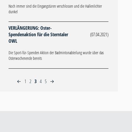
Noch immer sind die Eingangstüren verschlossen und die Hallenlichter
dunkel
VERLÄNGERUNG: Oster-
Spendenaktion für die Sterntaler
(07.04.2021)
OWL
Die Sport-für-Spenden Aktion der Badmintonabteilung wurde über das
Osterwochenende bereits
1
2
3
4
5
←
→